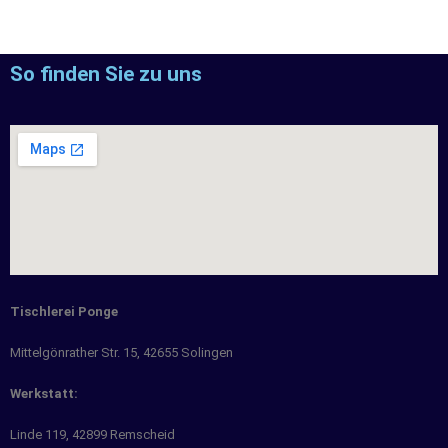
So finden Sie zu uns
Tischlerei Ponge
Mittelgönrather Str. 15, 42655 Solingen
Werkstatt:
Linde 119, 42899 Remscheid