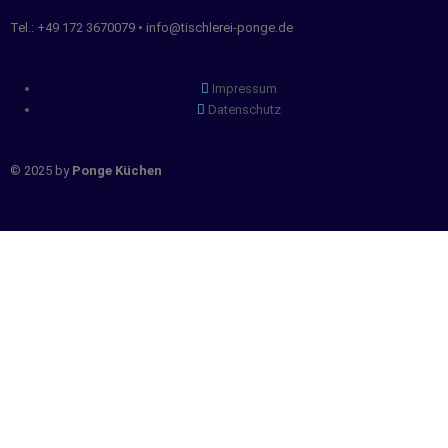
Tel.: +49 172 3670079 • info@tischlerei-ponge.de
Impressum
Datenschutz
© 2025 by
Ponge Küchen